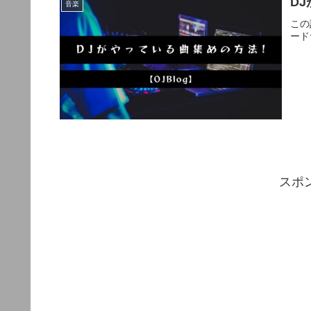
D
音楽
この
ード
スポ