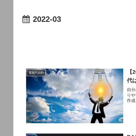
2022-03
【
電気代節約
代
自分
りや
作成