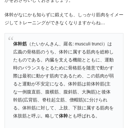
かをおさらいしておきましょう。
体幹がなにかも知らずに鍛えても、しっかり筋肉をイメー
ジしてトレーニングができなくなりますからね…
体幹筋
（たいかんきん、羅名: musculi trunci）は
広義の骨格筋のうち、体幹に属する筋肉を総称し
たものである。内臓を支える機能とともに、運動
時のバランスをとるために骨格筋を随意で動かす
際は最初に動かす筋肉であるため、この筋肉が弱
ると運動が不安定になる。体幹筋は前体幹筋(主
な一例腹直筋、腹横筋、腹斜筋、大胸筋)と後体
幹筋(広背筋、脊柱起立筋、僧帽筋)に分けられ
る。体幹筋に対して、上肢、下肢に属する筋肉を
体肢筋と呼ぶ。略して
体幹
とも呼ばれる。